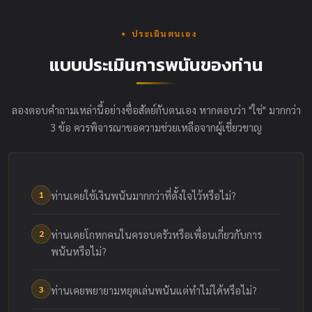
ประเมินตนเอง
แบบประเมินการพนันของท่าน
ลองตอบคำถามเหล่านี้อย่างซื่อสัตย์กับตนเอง หากตอบว่า "ใช่" มากกว่า
3 ข้อ ควรพิจารณาขอความช่วยเหลือจากผู้เชี่ยวชาญ
ท่านเคยใช้เงินพนันมากกว่าที่ตั้งใจไว้หรือไม่?
1
ท่านเคยโกหกคนในครอบครัวหรือเพื่อนเกี่ยวกับการ
2
พนันหรือไม่?
ท่านเคยพยายามหยุดเล่นพนันแต่ทำไม่ได้หรือไม่?
3