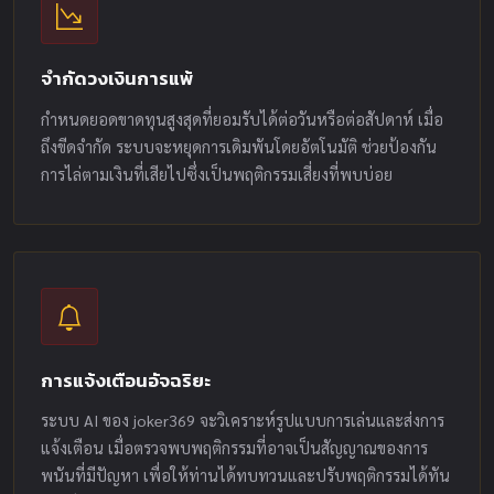
จำกัดวงเงินการแพ้
กำหนดยอดขาดทุนสูงสุดที่ยอมรับได้ต่อวันหรือต่อสัปดาห์ เมื่อ
ถึงขีดจำกัด ระบบจะหยุดการเดิมพันโดยอัตโนมัติ ช่วยป้องกัน
การไล่ตามเงินที่เสียไปซึ่งเป็นพฤติกรรมเสี่ยงที่พบบ่อย
การแจ้งเตือนอัจฉริยะ
ระบบ AI ของ joker369 จะวิเคราะห์รูปแบบการเล่นและส่งการ
แจ้งเตือน เมื่อตรวจพบพฤติกรรมที่อาจเป็นสัญญาณของการ
พนันที่มีปัญหา เพื่อให้ท่านได้ทบทวนและปรับพฤติกรรมได้ทัน