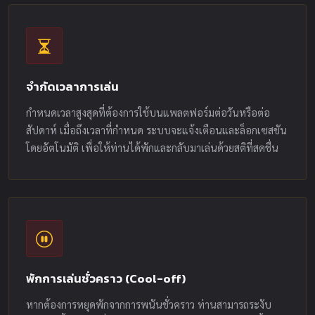
จำกัดเวลาการเล่น
กำหนดเวลาสูงสุดที่ต้องการใช้บนแพลตฟอร์มต่อวันหรือต่อ
สัปดาห์ เมื่อถึงเวลาที่กำหนด ระบบจะแจ้งเตือนและล็อกเซสชัน
โดยอัตโนมัติ เพื่อให้ท่านได้พักและกลับมาเล่นด้วยสติที่สดชื่น
พักการเล่นชั่วคราว (Cool-off)
หากต้องการหยุดพักจากการพนันชั่วคราว ท่านสามารถระงับ