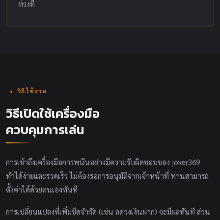
ท่วงที
วิธีใช้งาน
วิธีเปิดใช้เครื่องมือ
ควบคุมการเล่น
การเข้าถึงเครื่องมือการพนันอย่างมีความรับผิดชอบของ joker369
ทำได้ง่ายและรวดเร็ว ไม่ต้องรอการอนุมัติจากเจ้าหน้าที่ ท่านสามารถ
ตั้งค่าได้ด้วยตนเองทันที
การเปลี่ยนแปลงที่เพิ่มขีดจำกัด (เช่น ลดวงเงินฝาก) จะมีผลทันที ส่วน