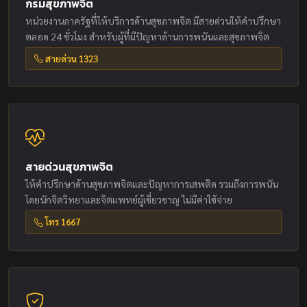
กรมสุขภาพจิต
หน่วยงานภาครัฐที่ให้บริการด้านสุขภาพจิต มีสายด่วนให้คำปรึกษา
ตลอด 24 ชั่วโมง สำหรับผู้ที่มีปัญหาด้านการพนันและสุขภาพจิต
สายด่วน 1323
สายด่วนสุขภาพจิต
ให้คำปรึกษาด้านสุขภาพจิตและปัญหาการเสพติด รวมถึงการพนัน
โดยนักจิตวิทยาและจิตแพทย์ผู้เชี่ยวชาญ ไม่มีค่าใช้จ่าย
โทร 1667