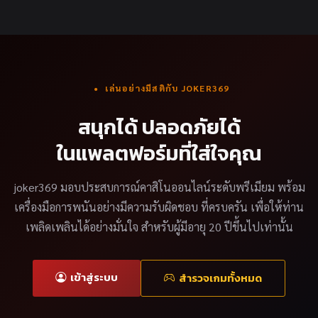
เล่นอย่างมีสติกับ JOKER369
สนุกได้ ปลอดภัยได้
ในแพลตฟอร์มที่ใส่ใจคุณ
joker369 มอบประสบการณ์คาสิโนออนไลน์ระดับพรีเมียม พร้อม
เครื่องมือการพนันอย่างมีความรับผิดชอบ ที่ครบครัน เพื่อให้ท่าน
เพลิดเพลินได้อย่างมั่นใจ สำหรับผู้มีอายุ 20 ปีขึ้นไปเท่านั้น
เข้าสู่ระบบ
สำรวจเกมทั้งหมด