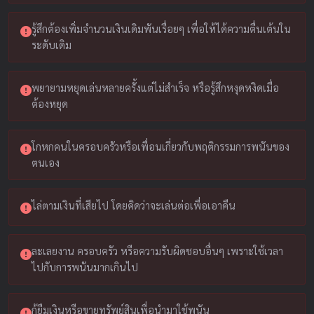
รู้สึกต้องเพิ่มจำนวนเงินเดิมพันเรื่อยๆ เพื่อให้ได้ความตื่นเต้นใน
ระดับเดิม
พยายามหยุดเล่นหลายครั้งแต่ไม่สำเร็จ หรือรู้สึกหงุดหงิดเมื่อ
ต้องหยุด
โกหกคนในครอบครัวหรือเพื่อนเกี่ยวกับพฤติกรรมการพนันของ
ตนเอง
ไล่ตามเงินที่เสียไป โดยคิดว่าจะเล่นต่อเพื่อเอาคืน
ละเลยงาน ครอบครัว หรือความรับผิดชอบอื่นๆ เพราะใช้เวลา
ไปกับการพนันมากเกินไป
กู้ยืมเงินหรือขายทรัพย์สินเพื่อนำมาใช้พนัน