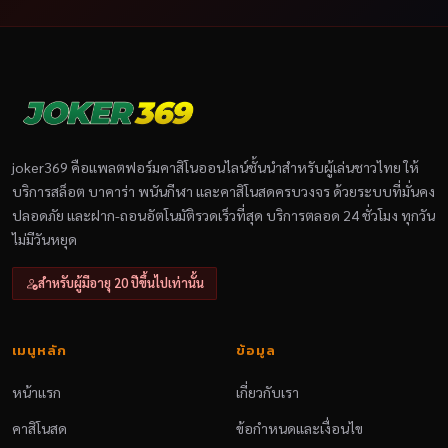
joker369 คือแพลตฟอร์มคาสิโนออนไลน์ชั้นนำสำหรับผู้เล่นชาวไทย ให้
บริการสล็อต บาคาร่า พนันกีฬา และคาสิโนสดครบวงจร ด้วยระบบที่มั่นคง
ปลอดภัย และฝาก-ถอนอัตโนมัติรวดเร็วที่สุด บริการตลอด 24 ชั่วโมง ทุกวัน
ไม่มีวันหยุด
สำหรับผู้มีอายุ 20 ปีขึ้นไปเท่านั้น
เมนูหลัก
ข้อมูล
หน้าแรก
เกี่ยวกับเรา
คาสิโนสด
ข้อกำหนดและเงื่อนไข