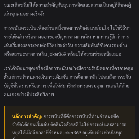
ขณะเดียวกันก็ให้ความสำคัญกับสุขภาพจิตและความเป็นอยู่ที่ดีของผู้
เล่นทุกคนอย่างจริงจัง
การพนันควรเป็นเพียงส่วนหนึ่งของการพักผ่อนหย่อนใจ ไม่ใช่วิธีหา
รายได้หลัก หรือทางออกของปัญหาทางการเงิน หากท่านรู้สึกว่าการ
เล่นเริ่มส่งผลกระทบต่อชีวิตประจำวัน ความสัมพันธ์กับคนรอบข้าง
หรือสถานะทางการเงิน joker369 พร้อมให้ความช่วยเหลือเสมอ
เราได้พัฒนาชุดเครื่องมือการพนันอย่างมีความรับผิดชอบที่ครอบคลุม
ตั้งแต่การกำหนดวงเงินการเดิมพัน การตั้งเวลาพัก ไปจนถึงการระงับ
บัญชีชั่วคราวหรือถาวร เพื่อให้สมาชิกสามารถควบคุมการเล่นได้ด้วย
ตนเองอย่างมีประสิทธิภาพ
หลักการสำคัญ:
การพนันที่ดีคือการพนันที่ท่านกำหนดขีด
จำกัดได้ก่อนเริ่มเล่น ตัดสินใจด้วยสติ ไม่ใช่อารมณ์ และสามารถ
หยุดได้เมื่อถึงเวลาที่กำหนด joker369 อยู่เคียงข้างท่านในทุก