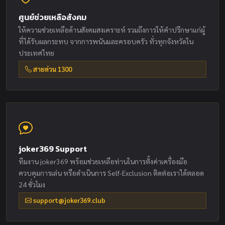
ศูนย์ช่วยเหลือสังคม
ให้ความช่วยเหลือด้านสังคมสงเคราะห์ รวมถึงการให้คำปรึกษาแก่ผู้
ที่ได้รับผลกระทบ จากการพนันและครอบครัว ทั่วทุกจังหวัดใน
ประเทศไทย
สายด่วน 1300
joker369 Support
ทีมงาน joker369 พร้อมช่วยเหลือท่านในการตั้งค่าเครื่องมือ
ควบคุมการเล่น หรือดำเนินการ Self-Exclusion ติดต่อเราได้ตลอด
24 ชั่วโมง
support@joker369.club